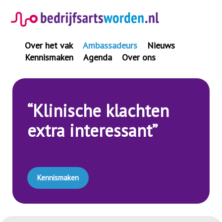
Spring
naar
inhoud
Over het vak
Ambassadeurs
Nieuws
Kennismaken
Agenda
Over ons
“Klinische klachten
extra interessant”
Kennismaken