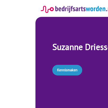
Spring
naar
inhoud
Suzanne Dries
Kennismaken