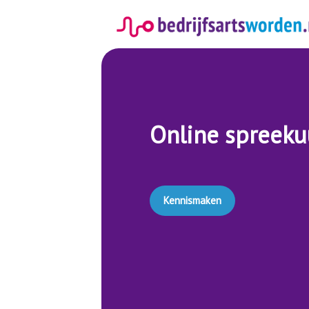
Spring
naar
inhoud
Online spreeku
Kennismaken