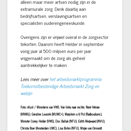
alleen maar meer artsen nodig zijn in de
extramurale zorg. Denk daarbij aan
bedrijfsartsen, verslavingsartsen en
specialisten ouderengeneeskunde.
Overigens zijn er vrijwel overal in de zorgsector
tekorten. Daarom heeft Helder in september
vorig jaar al 500 miljoen euro per jaar
vrijgemaakt om de zorg als geheel
aantrekkelijker te maken.
Lees meer over
het arbeidsmarktprogramma
Toekomstbestendige Arbeidsmarkt Zorg en
welzijn
Foto: nfu.nl / Ministerie van VWS. Van links naar rechts: René Héman
(KNMG), Geraline Leusink (MUMC+), Marjolein v/d Pol (Radboudumc),
Minister Conny Helder (VWS), Dov Ballak (NFU), Edith Meijwaard (NVU),
Christa Boer (Amsterdam UMC), Lisa Bohm (NFU), Mirjan van Ormondt