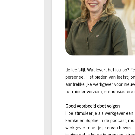
de leefstijl. Wat levert het jou op?
personeel. Het bieden van leefstij
aantrekkelijke werkgever voor nieuwe
tot minder verzuim, enthousiastere
Goed voorbeeld doet volgen
Hoe stimuleer je als werkgever een g
Femke en Sophie in de podcast, moet
werkgever moet je je ervan bewust zi
je zien dat je let op je grenzen, s