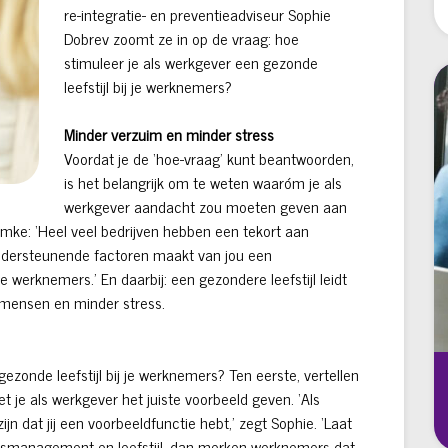
re-integratie- en preventieadviseur Sophie
Dobrev zoomt ze in op de vraag: hoe
stimuleer je als werkgever een gezonde
leefstijl bij je werknemers?
Minder verzuim en minder stress
Voordat je de ‘hoe-vraag’ kunt beantwoorden,
is het belangrijk om te weten waaróm je als
werkgever aandacht zou moeten geven aan
 Femke: ‘Heel veel bedrijven hebben een tekort aan
londersteunende factoren maakt van jou een
 werknemers.’ En daarbij: een gezondere leefstijl leidt
 mensen en minder stress.
ezonde leefstijl bij je werknemers? Ten eerste, vertellen
 je als werkgever het juiste voorbeeld geven. ‘Als
jn dat jij een voorbeeldfunctie hebt,’ zegt Sophie. ‘Laat
tressmanagement en leefstijl, dan merken werknemers dat