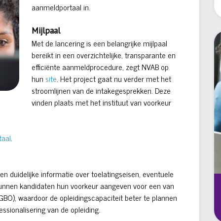
aanmeldportaal in.
Mijlpaal
Met de lancering is een belangrijke mijlpaal
bereikt in een overzichtelijke, transparante en
efficiënte aanmeldprocedure, zegt NVAB op
hun
site
.
Het project gaat nu verder met het
stroomlijnen van de intakegesprekken. Deze
vinden plaats met het instituut van voorkeur
taal
.
n duidelijke informatie over toelatingseisen, eventuele
k kunnen kandidaten hun voorkeur aangeven voor een van
GBO), waardoor de opleidingscapaciteit beter te plannen
fessionalisering van de opleiding.