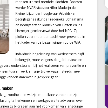
mensen uit met mentale klachten. Daarom
werder NVAB-vicevoorzitter Madelijn de
Kleine, bijzonder hoogleraar Arbeids- en
bedrijfsgeneeskunde Frederieke Schaafsma
en bedrijfsartsen Marieke van Hoffen en Iris
Homeijer geïnterviewd door het NRC. Zij
pleiten voor meer aandacht voor preventie in
het kader van de bezuinigingen op de WIA.
Individuele begeleiding van werknemers blijft
belangrijk, maar volgens de geïnterviewden
kgevers ondersteunen bij het realiseren van preventie en
zen tussen werk en vrije tijd vervagen steeds meer.
inggevenden daarover in gesprek gaan.’
il maken
rk, gezondheid en welzijn met elkaar verbonden zijn.
elasting te herkennen en werkgevers te adviseren over
nnen zij bijdragen aan het voorkomen van langdurige