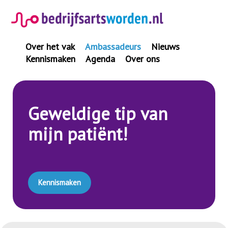
Spring
naar
inhoud
Over het vak
Ambassadeurs
Nieuws
Kennismaken
Agenda
Over ons
Geweldige tip van
mijn patiënt!
Kennismaken